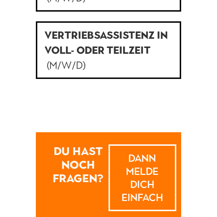
VERTRIEBSASSISTENZ IN
VOLL- ODER TEILZEIT
(M/W/D)
DU HAST
DANN
NOCH
MELDE
FRAGEN?
DICH
EINFACH