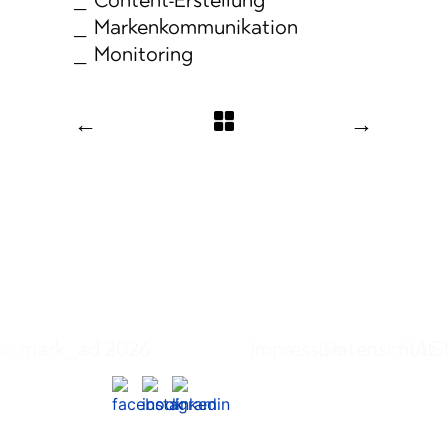
Marken­kommunikation
Monitoring
←
→
© mark_ad 2026
Impressum
|
Datenschutz
|
AG